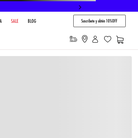
Suscribete y obtén 10%OFF
A
SALE
BLOG
io
Cargando comentarios…
VENTARIO EN TIENDA
NO DISPONIBLE
 PAGO
Envíos gratis en compras