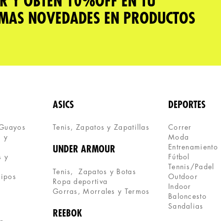
R Y OBTÉN 10%OFF EN TU
IMAS NOVEDADES EN PRODUCTOS
ASICS
DEPORTES
 Guayos
Tenis, Zapatos y Zapatillas 
Correr
 y 
Moda
Entrenamiento
UNDER ARMOUR
 y 
Fútbol
Tennis/Padel
Tenis,  Zapatos y Botas
uipos
Outdoor
Ropa deportiva
Indoor
Gorras, Morrales y Termos
Baloncesto
Sandalias
REEBOK