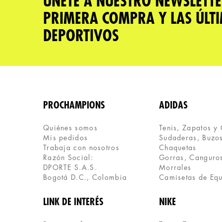
ÚNETE A NUESTRO NEWSLETTE
PRIMERA COMPRA Y LAS ÚLT
DEPORTIVOS
PROCHAMPIONS
ADIDAS
Quiénes somos
Tenis, Zapatos y
Mis pedidos
Sudaderas, Buzos
Trabaja con nosotros
Chaquetas
Razón Social:
Gorras, Canguros
DPORTE S.A.S.
Morrales
Bogotá D.C., Colombia
Camisetas de Eq
LINK DE INTERÉS
NIKE