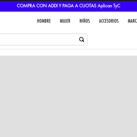
COMPRA CON ADDI Y PAGA A CUOTAS Aplican TyC
HOMBRE
MUJER
NIÑOS
ACCESORIOS
MARC
Dejar un comentar
Colores
VER IN
MEDIOS DE