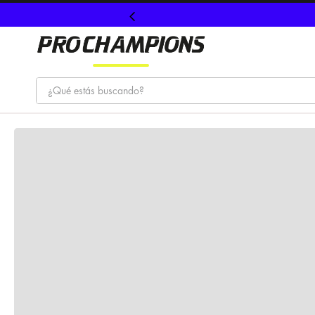
¿Qué estás buscando?
TÉRMINOS MÁS BUSCADOS
1
.
tenis
2
.
hombre futbol
3
.
nike
4
.
guayos
5
.
gorras