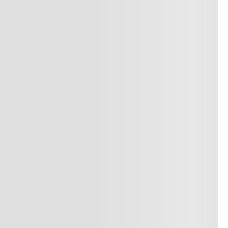
superiores a $249.900 COP
o
Consulta nuestra política de
devoluciones